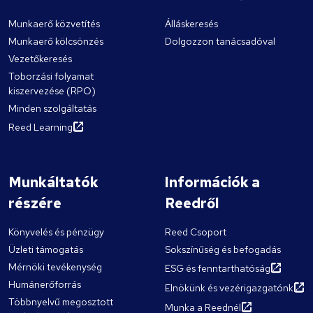
Munkaerő közvetítés
Álláskeresés
Munkaerő kölcsönzés
Dolgozzon tanácsadóval
Vezetőkeresés
Toborzási folyamat
kiszervezése (RPO)
Minden szolgáltatás
Reed Learning
Munkáltatók
Információk a
részére
Reedről
Könyvelés és pénzügy
Reed Csoport
Üzleti támogatás
Sokszínűség és befogadás
Mérnöki tevékenység
ESG és fenntarthatóság
Humánerőforrás
Elnökünk és vezérigazgatónk
Többnyelvű megosztott
Munka a Reednél