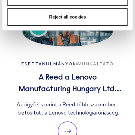
Reject all cookies
ESETTANULMÁNYOK
MUNKÁLTATÓ
A Reed a Lenovo
Manufacturing Hungary Ltd.
több megüresedett állását
Az ügyfél szerint a Reed több szakembert
biztosított a Lenovo technológiai óriáscég
betölti
számára, akik „mind segítenek a céget a
következő szintre emelni.