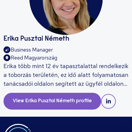
Erika Pusztai Németh
Business Manager
Reed Magyarország
​Erika több mint 12 év tapasztalattal rendelkezik
a toborzás területén, ez idő alatt folyamatosan
tanácsadói oldalon segített az ügyfél oldalon
jelentkező toborzási kihívások megoldásában.
Vezetőként és szakértőként is bizonyította
View
Erika Pusztai Németh
profile
tudását FMCG, retail, SSC és pénzintézeti
szektorban egyaránt, legyen szó a junior
pozícióktól egészen a felsővezetői