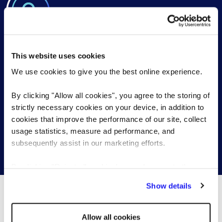
megbízásokig. Kollégánk munkaerő
közvetítésben és executive searchben áll
ügyfeleink rendelkezésére. Főbb betöltött
Keressen és jelentkezzen legújabb
pozíciók: operatív igazgató ügyvezető
This website uses cookies
marketing állásajánlatainkra
aktuárius regionális CFO főkönyvelő HR vezető
We use cookies to give you the best online experience.
tapasztalt pénzügyi munkatársak (controlling,
Helyi Reed irodánk az egész országban
számvitel, bérszámfejtés) értékesítési vezető
By clicking "Allow all cookies", you agree to the storing of
együttműködik munkáltatókkal, akik tehetséges
strictly necessary cookies on your device, in addition to
üzletfejlesztési igazgató termékfejlesztési
értékesítési szakembereket keresnek.
cookies that improve the performance of our site, collect
usage statistics, measure ad performance, and
subsequently assist in our marketing efforts.
Legújabb állások keresése
By clicking "Reject all cookies' you only agree to the
storing of strictly necessary cookies on your device. No
Show details
other cookies will be used.
További érdekes tartalmak...
Allow all cookies