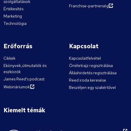
szolgáltatások
Franchise-partnerség
Értékesítés
Marketing
Technológia
Erőforrás
Kapcsolat
Cikkek
Kapcsolatfelvétel
Ekönyvek,útmutatók és
Önéletrajz regisztrálása
eszközök
Álláshirdetés regisztrálása
James Reed's podcast
Reed iroda keresése
Webináriumok
Beszéljen egy szakértővel
Kiemelt témák