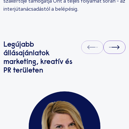
szakértője támogatja Önt a teljes folyamat során - az
interjútanácsadástól a belépésig.
Legújabb
Prev
Next
állásajánlatok
marketing, kreatív és
PR területen