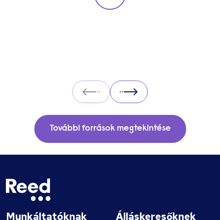
Prev
Next
További források megtekintése
Munkáltatóknak
Álláskeresőknek