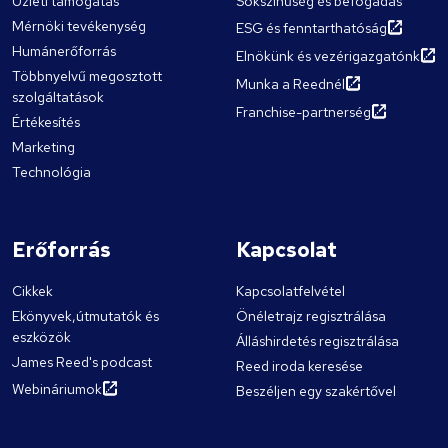
Üzleti támogatás
Sokszínűség és befogadás
Mérnöki tevékenység
ESG és fenntarthatóság
Humánerőforrás
Elnökünk és vezérigazgatónk
Többnyelvű megosztott
Munka a Reednél
szolgáltatások
Franchise-partnerség
Értékesítés
Marketing
Technológia
Erőforrás
Kapcsolat
Cikkek
Kapcsolatfelvétel
Ekönyvek,útmutatók és
Önéletrajz regisztrálása
eszközök
Álláshirdetés regisztrálása
James Reed's podcast
Reed iroda keresése
Webináriumok
Beszéljen egy szakértővel