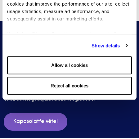
Ügyfélközpontú, zökkenőmentes folyamat
cookies that improve the performance of our site, collect
usage statistics, measure ad performance, and
subsequently assist in our marketing efforts.
By clicking "Reject all cookies' you only agree to the
storing of strictly necessary cookies on your device. No
Show details
other cookies will be used.
Lépjen kapcsolatba valamelyik RPO
Allow all cookies
specialistánkkal
Reject all cookies
Küldje el röviden az igényeit, és mi felkeressük, hogy
többet megtudjunk a szükségleteiről.
Kapcsolatfelvétel