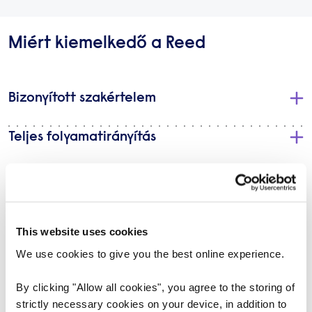
Miért kiemelkedő a Reed
Bizonyított szakértelem
Teljes folyamatirányítás
A világ legnagyobb családi tulajdonú
munkaerő-közvetítő vállalata
This website uses cookies
Testreszabott szolgáltatások
We use cookies to give you the best online experience.
Minőségi és pontos átvilágítás
By clicking "Allow all cookies", you agree to the storing of
strictly necessary cookies on your device, in addition to