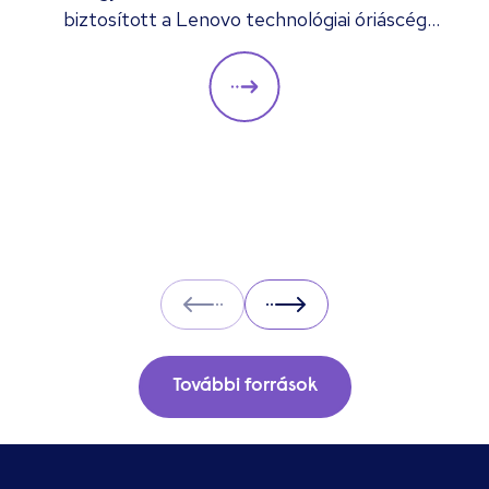
biztosított a Lenovo technológiai óriáscég
betölti
számára, akik „mind segítenek a céget a
következő szintre emelni.
Prev
Next
További források