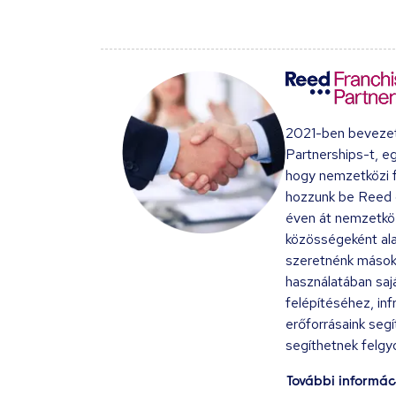
2021-ben bevezet
Partnerships-t, e
hogy nemzetközi f
hozzunk be Reed 
éven át nemzetköz
közösségeként al
szeretnénk másokn
használatában sajá
felépítéséhez, inf
erőforrásaink seg
segíthetnek felgyor
További informác