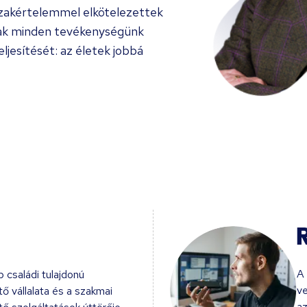
szakértelemmel elkötelezettek
nak minden tevékenységünk
ljesítését: az életek jobbá
A 
 családi tulajdonú
ve
ő vállalata és a szakmai
az