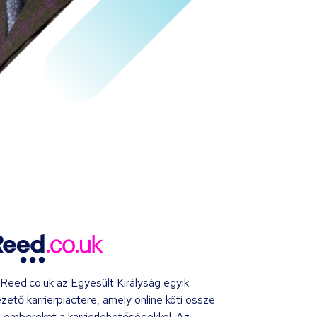
Reed.co.uk az Egyesült Királyság egyik
zető karrierpiactere, amely online köti össze
 embereket a karrierlehetőségekkel. Az