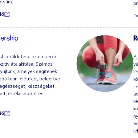
tsünk.
pr
ió
T
rship küldetése az emberek
A 
zitív átalakítása. Számos
v
nyújtunk, amelyek segítenek
lé
bá tenni életüket, beleértve
kö
, egészséget, készségeket,
Te
ást, értékeléseket és
ad
ké
ko
ió
ny
e
le