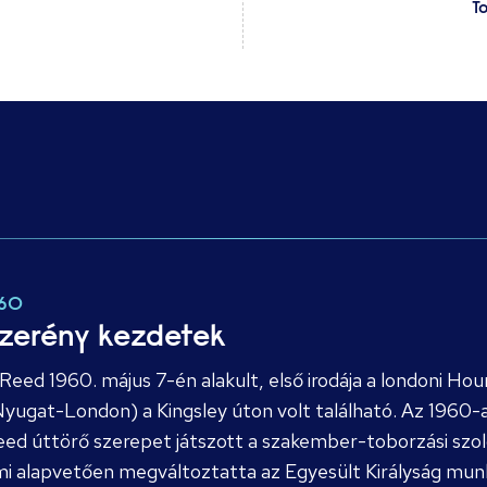
T
960
zerény kezdetek
Reed 1960. május 7-én alakult, első irodája a londoni Ho
yugat-London) a Kingsley úton volt található. Az 1960-a
ed úttörő szerepet játszott a szakember-toborzási szol
i alapvetően megváltoztatta az Egyesült Királyság mun