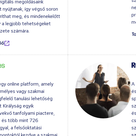
sz
gitális megoldásaink
ne
 nyújtanak, így végső soron
pr
aríthat meg, és mindenekelőtt
me
gy a legjobb tehetségeket
ezete számára.
T
ió
y online platform, amely
A
emélyes vagy szakmai
és
felelő tanulási lehetőség
sp
 Királyság egyik
sz
ekvő tanfolyami piactere,
és
 és több mint 726
cs
yal, a felsőoktatási
sz
pontoktól kezdve a szakmai
sz