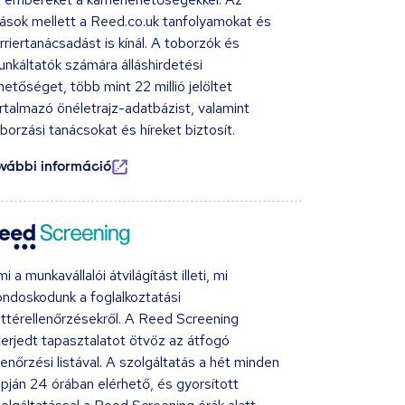
lások mellett a Reed.co.uk tanfolyamokat és
rriertanácsadást is kínál. A toborzók és
nkáltatók számára álláshirdetési
hetőséget, több mint 22 millió jelöltet
rtalmazó önéletrajz-adatbázist, valamint
borzási tanácsokat és híreket biztosít.
ovábbi információ
i a munkavállalói átvilágítást illeti, mi
ndoskodunk a foglalkoztatási
ttérellenőrzésekről. A Reed Screening
terjedt tapasztalatot ötvöz az átfogó
lenőrzési listával. A szolgáltatás a hét minden
pján 24 órában elérhető, és gyorsított