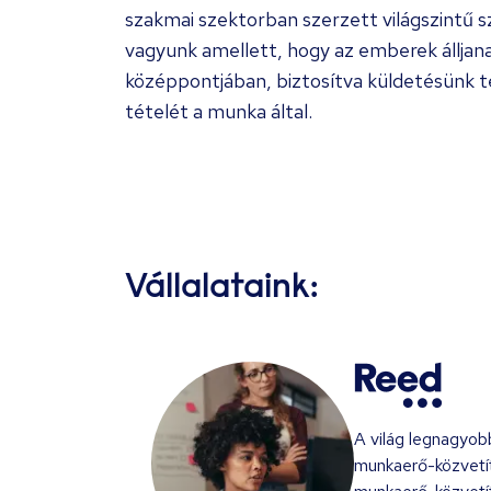
szakmai szektorban szerzett világszintű 
vagyunk amellett, hogy az emberek állja
középpontjában, biztosítva küldetésünk te
tételét a munka által.
Vállalataink:
A világ legnagyobb
munkaerő-közvetít