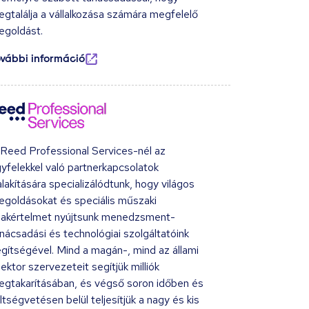
gtalálja a vállalkozása számára megfelelő
egoldást.
ovábbi információ
Reed Professional Services-nél az
yfelekkel való partnerkapcsolatok
alakítására specializálódtunk, hogy világos
goldásokat és speciális műszaki
zakértelmet nyújtsunk menedzsment-
nácsadási és technológiai szolgáltatóink
gítségével. Mind a magán-, mind az állami
ektor szervezeteit segítjük milliók
gtakarításában, és végső soron időben és
ltségvetésen belül teljesítjük a nagy és kis