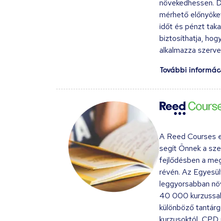
növekedhessen. Di
mérhető előnyöket
időt és pénzt tak
biztosíthatja, ho
alkalmazza szerv
További informác
A Reed Courses eg
segít Önnek a sz
fejlődésben a meg
révén. Az Egyesült
leggyorsabban növ
40 000 kurzussal
különböző tantárgg
kurzusoktól, CPD 