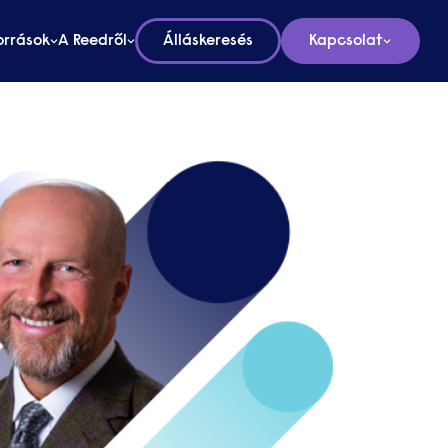
orrások
A Reedről
Álláskeresés
Kapcsolat