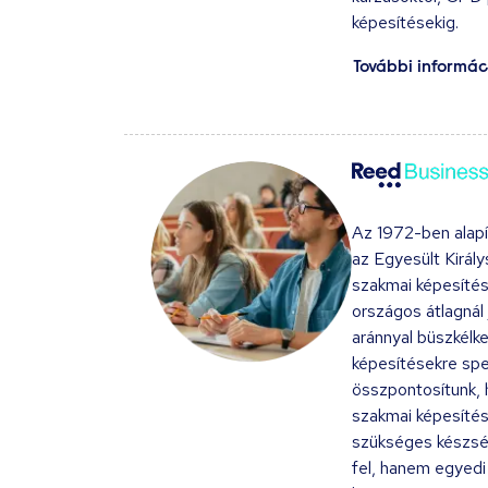
képesítésekig.
További informác
Az 1972-ben alap
az Egyesült Király
szakmai képesítés
országos átlagnál
aránnyal büszkélk
képesítésekre spec
összpontosítunk, 
szakmai képesít
szükséges készség
fel, hanem egyedi