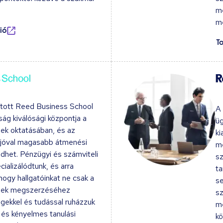
me
m
ió
T
ított Reed Business School
A 
ság kiválósági központja a
üg
ek oktatásában, és az
ki
 jóval magasabb átmenési
me
edhet. Pénzügyi és számviteli
s
ializálódtunk, és arra
ta
hogy hallgatóinkat ne csak a
se
ések megszerzéséhez
sz
ekkel és tudással ruházzuk
me
 és kényelmes tanulási
kö