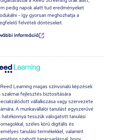
olgáltatással a Reed Screening órák alatt,
m pedig napok alatt tud eredményeket
odukálni - így gyorsan meghozhatja a
gfelelő felvételi döntéseket.
ovábbi információ
 Reed Learning magas színvonalú képzések
 szakmai fejlesztés biztosítására
ecializálódott vállalkozása vagy szervezete
ámára. A munkavállalói tanulást egyszerűvé
 hatékonnyá tesszük válogatott tanulási
omagokkal, széles körű digitális és
emélyes tanulási termékekkel, valamint
emélyre szabott tanácsadással, hogy