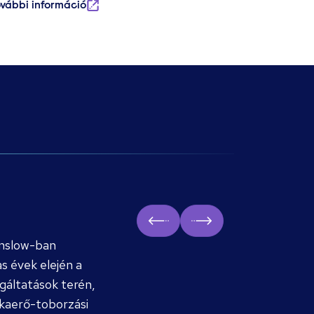
ovábbi információ
Prev
Next
unslow-ban
s évek elején a
gáltatások terén,
kaerő-toborzási