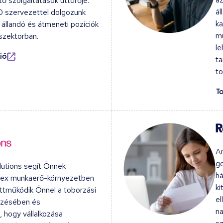
ő szolgáltatások úttörője.
ál
 szervezettel dolgozunk
ka
 állandó és átmeneti pozíciók
mu
szektorban.
le
ió
ta
to
T
Am
go
utions segít Önnek
há
plex munkaerő-környezetben
ki
üttműködik Önnel a toborzási
el
ezésében és
na
 hogy vállalkozása