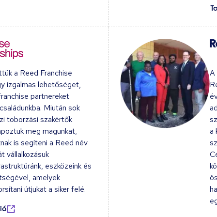
T
tük a Reed Franchise
A 
gy izgalmas lehetőséget,
Re
ranchise partnereket
év
családunkba. Miután sok
ad
i toborzási szakértők
sz
apoztuk meg magunkat,
a 
ak is segíteni a Reed név
sz
t vállalkozásuk
Cé
rastruktúránk, eszközeink és
kö
ítségével, amelyek
ö
sítani útjukat a siker felé.
ha
eg
ió