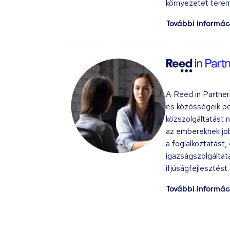
környezetet terem
További informác
A Reed in Partne
és közösségeik po
közszolgáltatást 
az embereknek job
a foglalkoztatást
igazságszolgáltat
ifjúságfejlesztést.
További informác