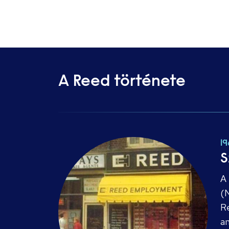
A Reed története
1
S
A 
(N
Re
am