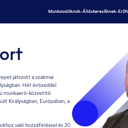
Munkaadóknak
Álláskeresőknek
Erőf
ort
epet játszott a szakmai
lyságban. Hét évtizeddel
onú munkaerő-közvetítő
esült Királyságban, Európában, a
okhoz való hozzáféréssel és 20