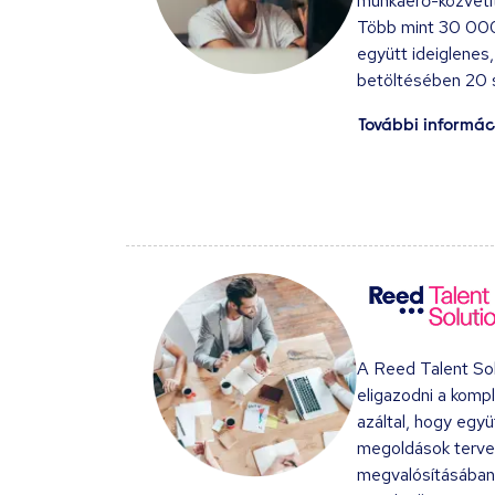
munkaerő-közvetít
Több mint 30 000
együtt ideiglenes,
betöltésében 20 
További informác
A Reed Talent Sol
eligazodni a kom
azáltal, hogy egy
megoldások terv
megvalósításában,