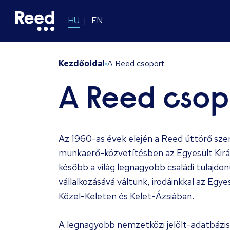
HU
EN
Kezdőoldal
A Reed csoport
A Reed csop
Az 1960-as évek elején a Reed úttörő szer
munkaerő-közvetítésben az Egyesült Kirá
később a világ legnagyobb családi tulajd
vállalkozásává váltunk, irodáinkkal az Egy
Közel-Keleten és Kelet-Ázsiában.
A legnagyobb nemzetközi jelölt-adatbázis