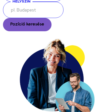
HELYSZÍN
Enter keywords or job title to search for relevant positions
Enter a city, region, or postal code to find jobs in your area
Pozíció keresése