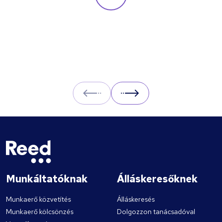
Prev
Next
Munkáltatóknak
Álláskeresőknek
Munkaerő közvetítés
Álláskeresés
Munkaerő kölcsönzés
Dolgozzon tanácsadóval