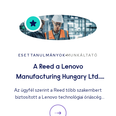
ESETTANULMÁNYOK
MUNKÁLTATÓ
A Reed a Lenovo
Manufacturing Hungary Ltd.
több megüresedett állását
Az ügyfél szerint a Reed több szakembert
biztosított a Lenovo technológiai óriáscég
betölti
számára, akik „mind segítenek a céget a
következő szintre emelni.