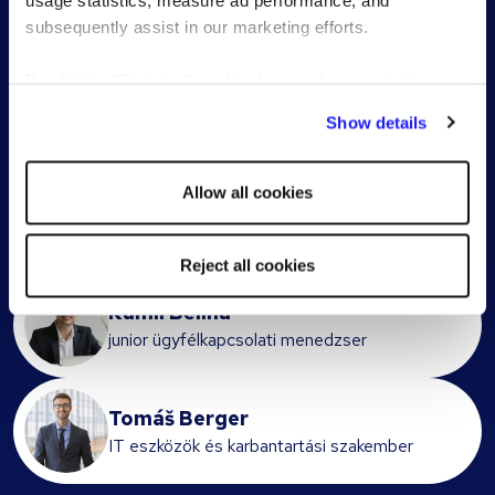
Sikertörténeteink
subsequently assist in our marketing efforts.
Jelöltek
Ügyfelek
By clicking "Reject all cookies' you only agree to the
storing of strictly necessary cookies on your device. No
Show details
other cookies will be used.
Allow all cookies
Ondřej Verbo Candidates
Senior fejlesztő
Reject all cookies
Kamil Bělina
junior ügyfélkapcsolati menedzser
Tomáš Berger
IT eszközök és karbantartási szakember