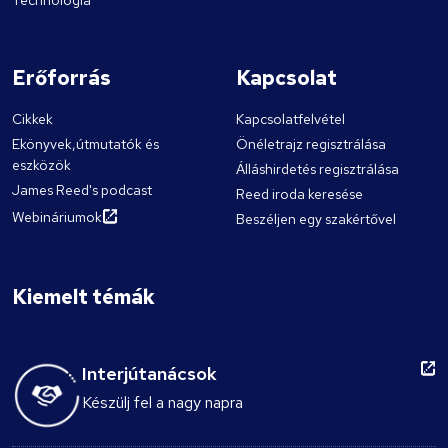
Technológia
Erőforrás
Kapcsolat
Cikkek
Kapcsolatfelvétel
Ekönyvek,útmutatók és
Önéletrajz regisztrálása
eszközök
Álláshirdetés regisztrálása
James Reed's podcast
Reed iroda keresése
Webináriumok
Beszéljen egy szakértővel
Kiemelt témák
Interjútanácsok
Készülj fel a nagy napra