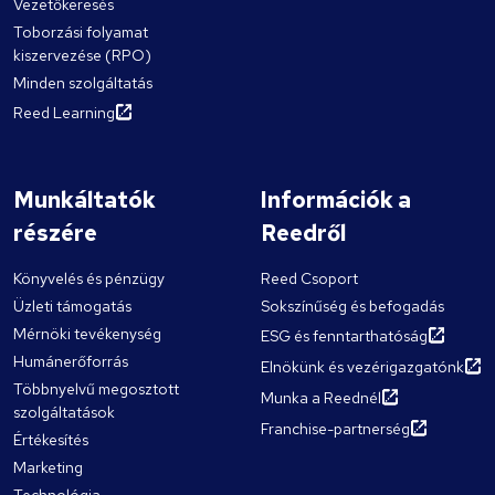
Vezetőkeresés
Toborzási folyamat
kiszervezése (RPO)
Minden szolgáltatás
Reed Learning
Munkáltatók
Információk a
részére
Reedről
Könyvelés és pénzügy
Reed Csoport
Üzleti támogatás
Sokszínűség és befogadás
Mérnöki tevékenység
ESG és fenntarthatóság
Humánerőforrás
Elnökünk és vezérigazgatónk
Többnyelvű megosztott
Munka a Reednél
szolgáltatások
Franchise-partnerség
Értékesítés
Marketing