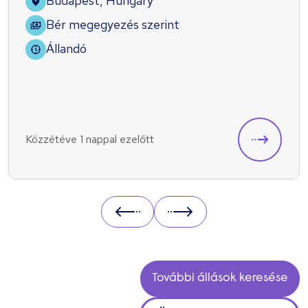
Budapest, Hungary
Bér megegyezés szerint
Állandó
Közzétéve 1 nappal ezelőtt
Prev
Next
További állások keresése