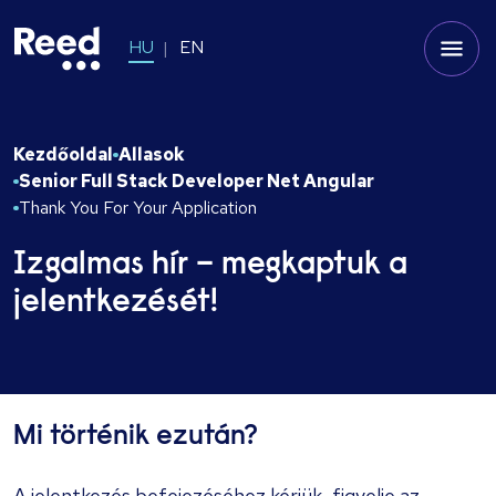
HU
EN
Kezdőoldal
Allasok
Senior Full Stack Developer Net Angular
Thank You For Your Application
Izgalmas hír – megkaptuk a
jelentkezését!
Mi történik ezután?
A jelentkezés befejezéséhez kérjük, figyelje az