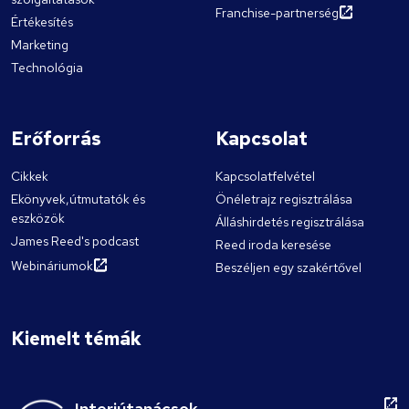
Franchise-partnerség
Értékesítés
Marketing
Technológia
Erőforrás
Kapcsolat
Cikkek
Kapcsolatfelvétel
Ekönyvek,útmutatók és
Önéletrajz regisztrálása
eszközök
Álláshirdetés regisztrálása
James Reed's podcast
Reed iroda keresése
Webináriumok
Beszéljen egy szakértővel
Kiemelt témák
Interjútanácsok