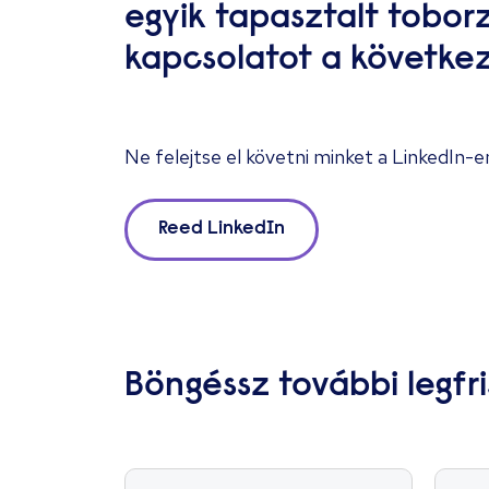
egyik tapasztalt tobor
kapcsolatot a követke
Ne felejtse el követni minket a
LinkedIn
-e
Reed LinkedIn
Böngéssz további legfri