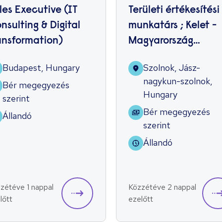
les Executive (IT
Területi értékesítési
nsulting & Digital
munkatárs ; Kelet -
ansformation)
Magyarország
(HoReCa)
Budapest, Hungary
Szolnok, Jász-
nagykun-szolnok,
Bér megegyezés
Hungary
szerint
Bér megegyezés
Állandó
szerint
Állandó
zétéve 1 nappal
Közzétéve 2 nappal
lőtt
ezelőtt