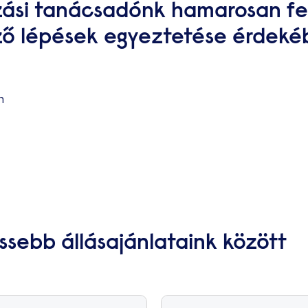
zási tanácsadónk hamarosan fe
ző lépések egyeztetése érdeké
n
ssebb állásajánlataink között