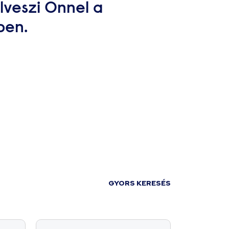
lveszi Önnel a
ben.
GYORS KERESÉS