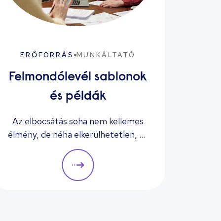
ERŐFORRÁS
MUNKÁLTATÓ
ER
Felmondólevél sablonok
és példák
Az elbocsátás soha nem kellemes
A j
élmény, de néha elkerülhetetlen, és
mia
a munkáltatóknak gondoskodniuk
válla
kell arról, hogy érzékenyen és
professzionálisan kezeljék a
folyamatot, betartva a
k
törvényeket, különben munkaügyi
bíróság elé kerülhetnek és