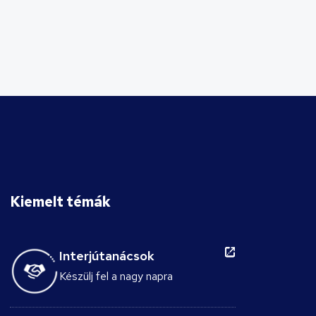
tisztességtelen elbocsátási
perekkel szembesülhetnek.
Kiemelt témák
Interjútanácsok
Készülj fel a nagy napra