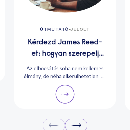
ÚTMUTATÓ
JELÖLT
Kérdezd James Reed-
et: hogyan szerepelj
sikeresen az
Az elbocsátás soha nem kellemes
élmény, de néha elkerülhetetlen, és
állásinterjún
a munkáltatóknak gondoskodniuk
kell arról, hogy érzékenyen és
professzionálisan kezeljék a
folyamatot, betartva a
törvényeket, különben munkaügyi
bíróság elé kerülhetnek és
Prev
Next