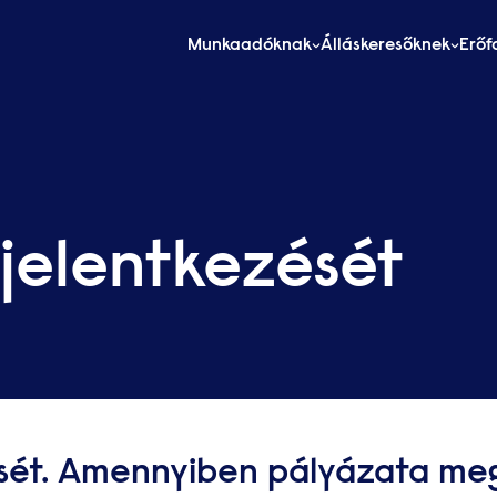
Munkaadóknak
Álláskeresőknek
Erőf
 jelentkezését
sét. Amennyiben pályázata meg