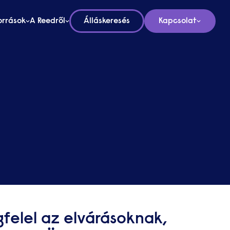
orrások
A Reedről
Álláskeresés
Kapcsolat
felel az elvárásoknak,