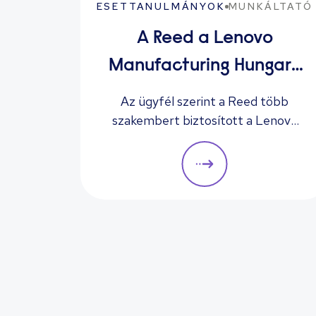
ESETTANULMÁNYOK
MUNKÁLTATÓ
A Reed a Lenovo
Manufacturing Hungary
Ltd. több megüresedett
Az ügyfél szerint a Reed több
szakembert biztosított a Lenovo
állását betölti
technológiai óriáscég számára, akik
„mind segítenek a céget a
következő szintre emelni.