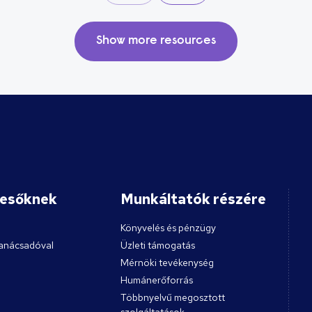
tisztességtelen elbocsátási
perekkel szembesülhetnek.
Show more resources
resőknek
Munkáltatók részére
Könyvelés és pénzügy
anácsadóval
Üzleti támogatás
Mérnöki tevékenység
Humánerőforrás
Többnyelvű megosztott