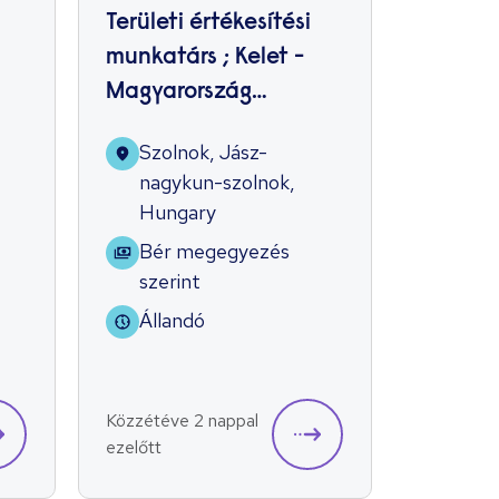
Területi értékesítési
részmu
munkatárs ; Kelet -
könyvel
Magyarország
óra; ha
(HoReCa)
szerző
Szolnok, Jász-
Gyál
nagykun-szolnok,
Bér 
Hungary
szer
Bér megegyezés
Álla
szerint
Állandó
Közzétéve 2 nappal
Közzétéve
ezelőtt
ezelőtt