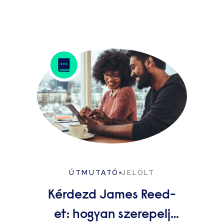
ÚTMUTATÓ
JELÖLT
Kérdezd James Reed-
et: hogyan szerepelj