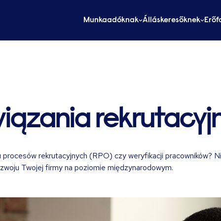
Munkaadóknak
Álláskeresőknek
Erőf
iązania rekrutacyj
procesów rekrutacyjnych (RPO) czy weryfikacji pracowników? Nie
ozwoju Twojej firmy na poziomie międzynarodowym.