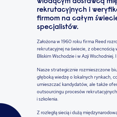
wiodącym dostawcą mi
rekrutacyjnych i weryfi
firmom na całym świeci
specjalistów.
Założona w 1960 roku firma Reed rozros
rekrutacyjnej na świecie, z obecnością 
Bliskim Wschodzie i w Azji Wschodniej. I
Nasze strategicznie rozmieszczone biur
głęboką wiedzę o lokalnych rynkach, c
umieszczać kandydatów, ale także of
outsourcingu procesów rekrutacyjnych
i szkolenia.
Z rozległą siecią i dużą międzynarodow