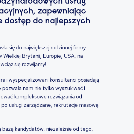
ędzynarodowych usług
kacyjnych, zapewniając
e dostęp do najlepszych
ła się do największej rodzinnej firmy
w Wielkiej Brytanii, Europie, USA, na
 wciąż się rozwijamy!
a i wyspecjalizowani konsultanci posiadają
o pozwala nam nie tylko wyszukiwać i
erować kompleksowe rozwiązania od
 po usługi zarządzane, rekrutację masową
ą bazą kandydatów, niezależnie od tego,