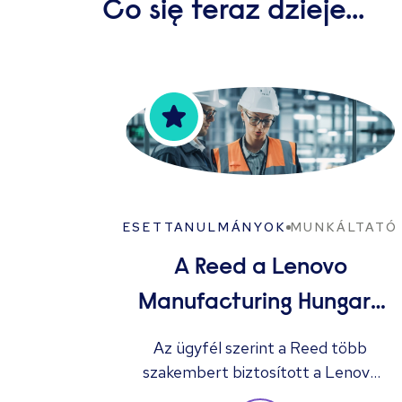
Co się teraz dzieje...
ESETTANULMÁNYOK
MUNKÁLTATÓ
A Reed a Lenovo
Manufacturing Hungary
Ltd. több megüresedett
Az ügyfél szerint a Reed több
szakembert biztosított a Lenovo
állását betölti
technológiai óriáscég számára, akik