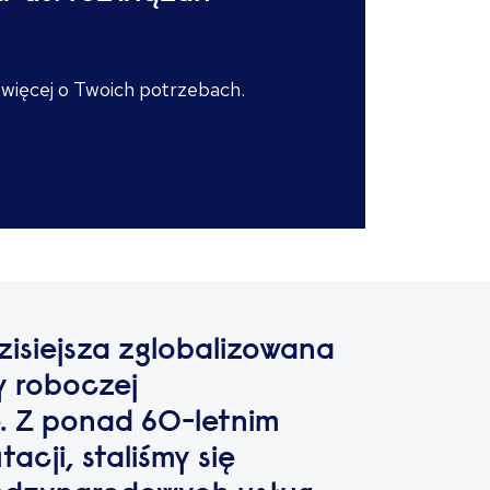
 więcej o Twoich potrzebach.
isiejsza zglobalizowana
y roboczej
e. Z ponad 60-letnim
cji, staliśmy się