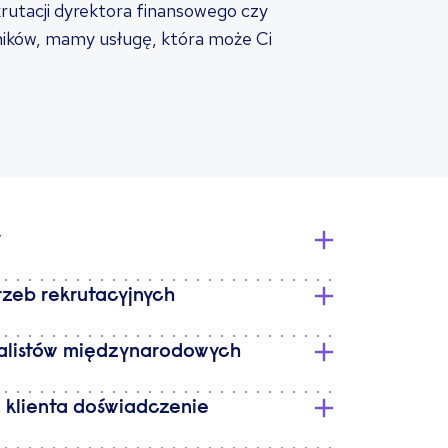
krutacji dyrektora finansowego czy
ników, mamy usługę, która może Ci
y
rzeb rekrutacyjnych
nalistów międzynarodowych
 klienta doświadczenie