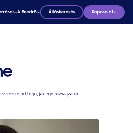
orrások
A Reedről
Álláskeresés
Kapcsolat
ne
zależnie od tego, jakiego rozwiązania