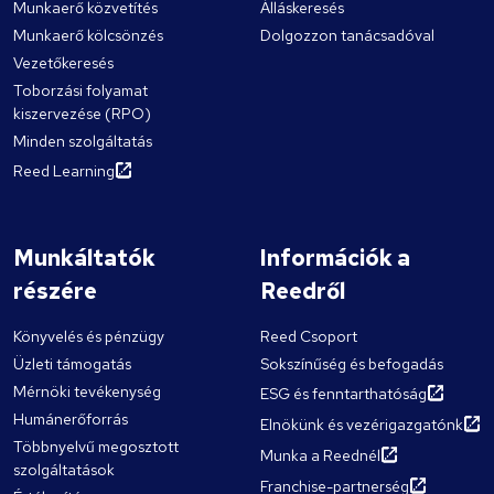
Munkaerő közvetítés
Álláskeresés
Munkaerő kölcsönzés
Dolgozzon tanácsadóval
Vezetőkeresés
Toborzási folyamat
kiszervezése (RPO)
Minden szolgáltatás
Reed Learning
Munkáltatók
Információk a
részére
Reedről
Könyvelés és pénzügy
Reed Csoport
Üzleti támogatás
Sokszínűség és befogadás
Mérnöki tevékenység
ESG és fenntarthatóság
Humánerőforrás
Elnökünk és vezérigazgatónk
Többnyelvű megosztott
Munka a Reednél
szolgáltatások
Franchise-partnerség