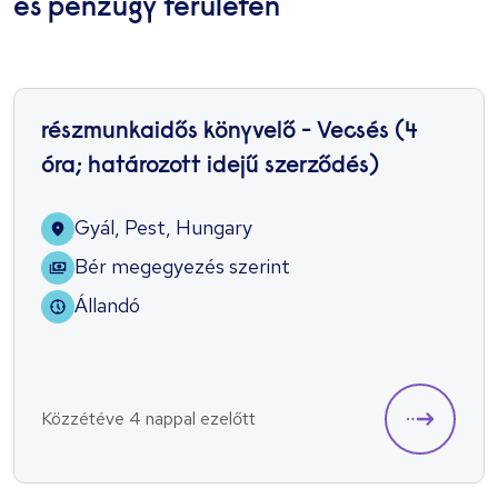
és pénzügy területén
részmunkaidős könyvelő - Vecsés (4
óra; határozott idejű szerződés)
Gyál, Pest, Hungary
Bér megegyezés szerint
Állandó
Közzétéve 4 nappal ezelőtt