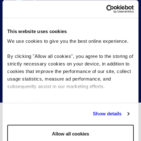
Legújabb álláslehetőségek a
könyvelés és pénzügy területén
This website uses cookies
We use cookies to give you the best online experience.
A helyi Reed irodánk egész Magyarországon
együttműködik munkáltatókkal, akik tehetséges
By clicking "Allow all cookies", you agree to the storing of
könyvelési és pénzügyi szakembereket keresnek.
strictly necessary cookies on your device, in addition to
cookies that improve the performance of our site, collect
usage statistics, measure ad performance, and
Legújabb állások keresése
subsequently assist in our marketing efforts.
By clicking "Reject all cookies' you only agree to the
storing of strictly necessary cookies on your device. No
Show details
other cookies will be used.
További érdekes tartalmak...
Allow all cookies