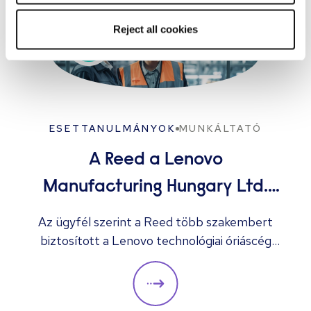
Reject all cookies
ESETTANULMÁNYOK
MUNKÁLTATÓ
A Reed a Lenovo
Manufacturing Hungary Ltd.
több megüresedett állását
Az ügyfél szerint a Reed több szakembert
biztosított a Lenovo technológiai óriáscég
betölti
számára, akik „mind segítenek a céget a
következő szintre emelni.