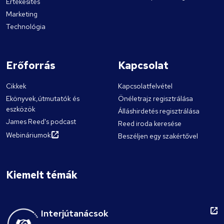
Értékesítés
Marketing
Technológia
Erőforrás
Kapcsolat
Cikkek
Kapcsolatfelvétel
Ekönyvek,útmutatók és
Önéletrajz regisztrálása
eszközök
Álláshirdetés regisztrálása
James Reed's podcast
Reed iroda keresése
Webináriumok
Beszéljen egy szakértővel
Kiemelt témák
Interjútanácsok