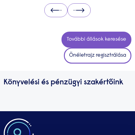
Prev
Next
További állások keresése
Önéletrajz regisztrálása
Könyvelési és pénzügyi szakértőink