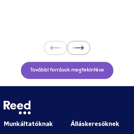
Prev
Next
További források megtekintése
Munkáltatóknak
Álláskeresőknek