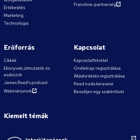
Franchise-partnerség
Értékesítés
Marketing
Technológia
Erőforrás
Kapcsolat
Cikkek
Kapcsolatfelvétel
Ekönyvek,útmutatók és
Önéletrajz regisztrálása
eszközök
Álláshirdetés regisztrálása
James Reed's podcast
Reed iroda keresése
Webináriumok
Beszéljen egy szakértővel
Kiemelt témák
Interjútanácsok