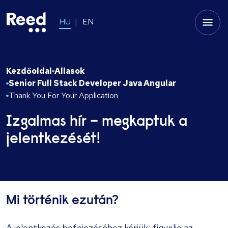
HU
EN
Kezdőoldal
Allasok
Senior Full Stack Developer Java Angular
Thank You For Your Application
Izgalmas hír – megkaptuk a
jelentkezését!
Mi történik ezután?
A jelentkezés befejezéséhez kérjük, figyelje az